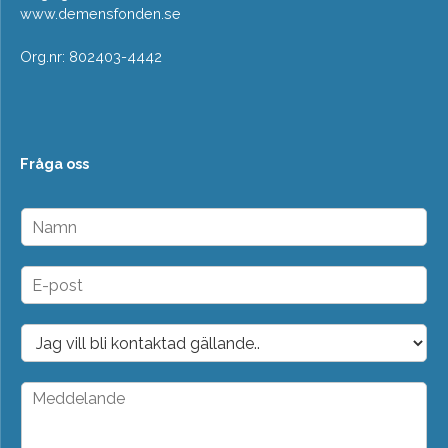
www.demensfonden.se
Org.nr: 802403-4442
Fråga oss
N
a
m
n
E
*
-
p
o
D
s
r
t
o
*
p
M
d
e
o
d
w
d