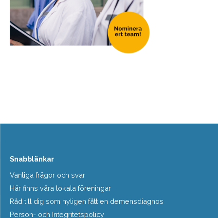
Snabblänkar
Vanliga frågor och svar
Här finns våra lokala föreningar
Råd till dig som nyligen fått en demensdiagnos
Person- och Integritetspolicy