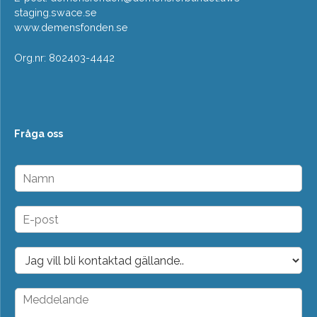
staging.swace.se
www.demensfonden.se
Org.nr: 802403-4442
Fråga oss
N
a
m
n
E
*
-
p
o
D
s
r
t
o
*
p
M
d
e
o