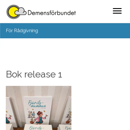
Skip
För Rådgivning
to
content
Bok release 1