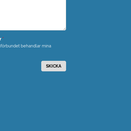
r
*
sförbundet behandlar mina
SKICKA