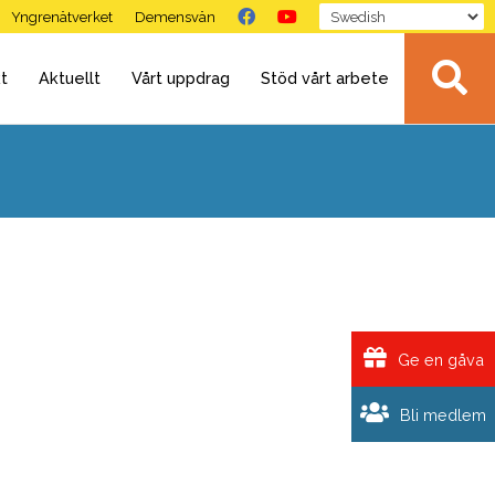
Yngrenätverket
Demensvän
t
Aktuellt
Vårt uppdrag
Stöd vårt arbete
Ge en gåva
Bli medlem