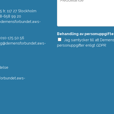
d
e
o
d
w
 tr, 117 27 Stockholm
d
n
e
08-658 99 20
*
l
r@demensforbundet.aws-
a
n
Behandling av personuppgifte
d
 010-175 50 56
e
Jag samtycker till att Demen
vning@demensforbundet.aws-
*
personuppgifter enligt
GDPR
.
telse
rbundet.aws-