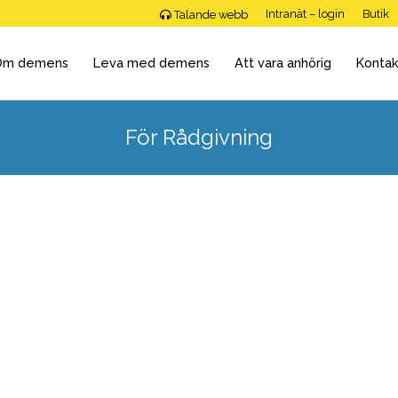
Intranät – login
Butik
Talande webb
Om demens
Leva med demens
Att vara anhörig
Kontak
För Rådgivning