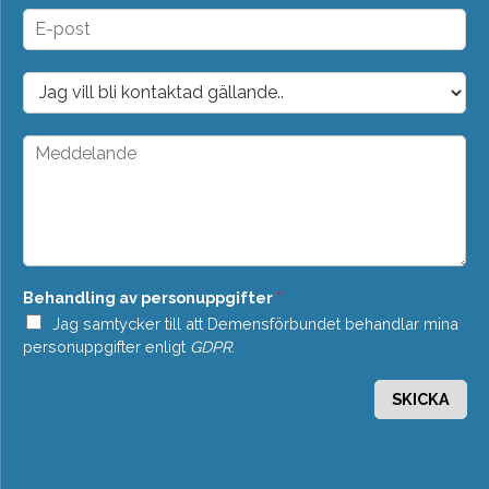
n
E
*
-
p
o
D
s
r
t
o
*
p
M
d
e
o
d
w
d
n
e
*
l
a
n
Behandling av personuppgifter
*
d
e
Jag samtycker till att Demensförbundet behandlar mina
*
personuppgifter enligt
GDPR
.
SKICKA