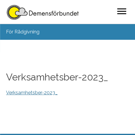
Skip
För Rådgivning
to
content
Verksamhetsber-2023_
Verksamhetsber-2023_