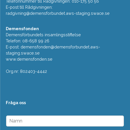
Telefonnummer till Rådgivningen: 010-175 50 56
E-post till Rådgivningen:
radgivning@demensforbundet.aws-staging.swace.se
Demensfonden
Demensförbundets insamlingsstiftelse
Telefon: 08-658 99 26
E-post:
demensfonden@demensforbundet.aws-
staging.swace.se
www.demensfonden.se
Org.nr: 802403-4442
Fråga oss
N
a
m