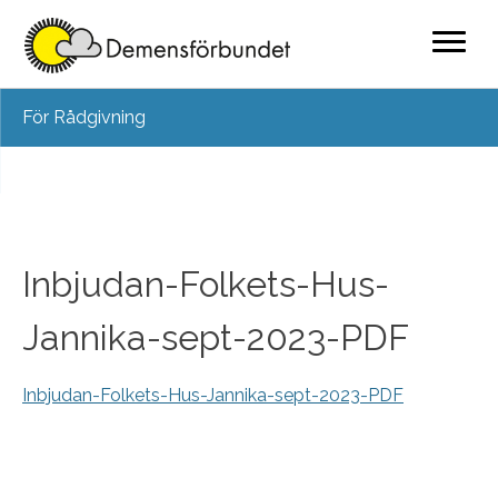
Skip
För Rådgivning
to
content
Inbjudan-Folkets-Hus-
Jannika-sept-2023-PDF
Inbjudan-Folkets-Hus-Jannika-sept-2023-PDF