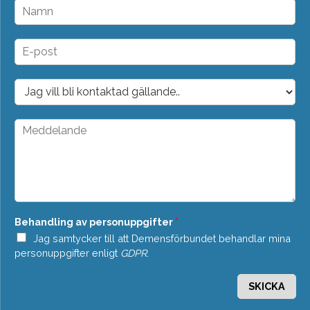
N
a
m
n
E
*
-
p
o
D
s
r
t
o
*
p
M
d
e
o
d
w
d
n
e
*
l
a
n
Behandling av personuppgifter
*
d
e
Jag samtycker till att Demensförbundet behandlar mina
*
personuppgifter enligt
GDPR
.
SKICKA