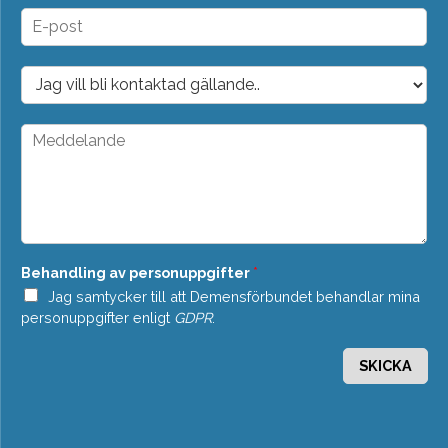
n
E
*
-
p
o
D
s
r
t
o
*
p
M
d
e
o
d
w
d
n
e
*
l
a
n
Behandling av personuppgifter
*
d
e
Jag samtycker till att Demensförbundet behandlar mina
*
personuppgifter enligt
GDPR
.
SKICKA