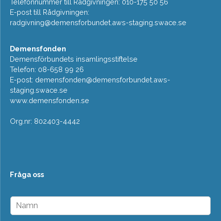
Telefonnummer till Rådgivningen: 010-175 50 56
E-post till Rådgivningen:
radgivning@demensforbundet.aws-staging.swace.se
Demensfonden
Demensförbundets insamlingsstiftelse
Telefon: 08-658 99 26
E-post:
demensfonden@demensforbundet.aws-
staging.swace.se
www.demensfonden.se
Org.nr: 802403-4442
Fråga oss
N
a
m