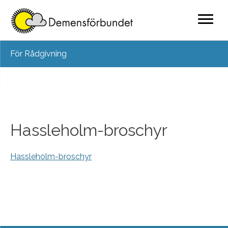
Skip
För Rådgivning
to
content
Hassleholm-broschyr
Hassleholm-broschyr