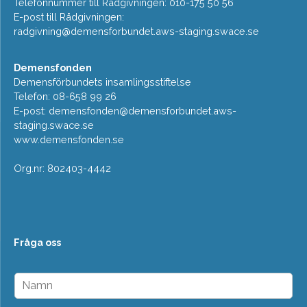
Telefonnummer till Rådgivningen: 010-175 50 56
E-post till Rådgivningen:
radgivning@demensforbundet.aws-staging.swace.se
Demensfonden
Demensförbundets insamlingsstiftelse
Telefon: 08-658 99 26
E-post:
demensfonden@demensforbundet.aws-
staging.swace.se
www.demensfonden.se
Org.nr: 802403-4442
Fråga oss
N
a
m