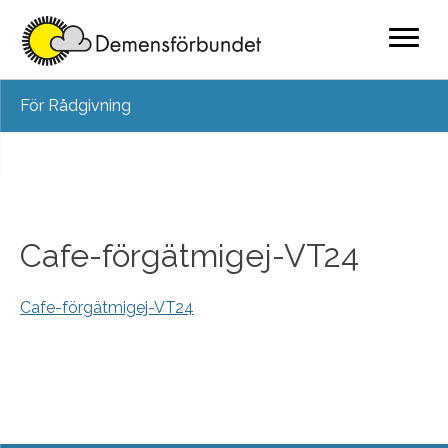
Skip
För Rådgivning
to
content
Cafe-förgätmigej-VT24
Cafe-förgätmigej-VT24