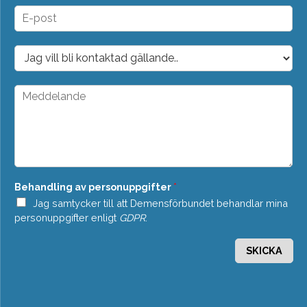
n
E
*
-
p
o
D
s
r
t
o
*
p
M
d
e
o
d
w
d
n
e
*
l
a
n
Behandling av personuppgifter
*
d
e
Jag samtycker till att Demensförbundet behandlar mina
*
personuppgifter enligt
GDPR
.
SKICKA