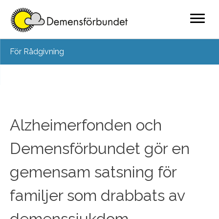
Skip
För Rådgivning
to
content
Alzheimerfonden och
Demensförbundet gör en
gemensam satsning för
familjer som drabbats av
demenssjukdom