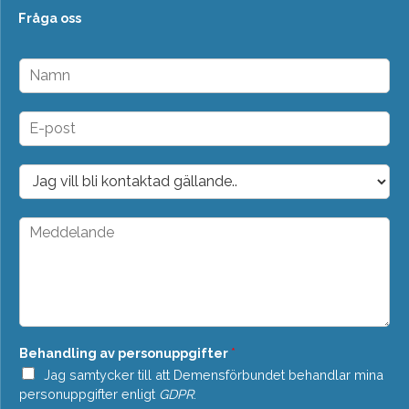
Fråga oss
N
a
m
n
E
*
-
p
o
D
s
r
t
o
*
p
M
d
e
o
d
w
d
n
e
*
l
a
n
Behandling av personuppgifter
*
d
e
Jag samtycker till att Demensförbundet behandlar mina
*
personuppgifter enligt
GDPR
.