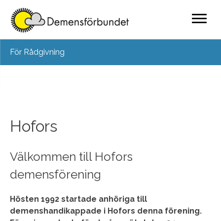
Skip
För Rådgivning
to
content
Hofors
Välkommen till Hofors
demensförening
Hösten 1992 startade anhöriga till
demenshandikappade i Hofors denna förening.