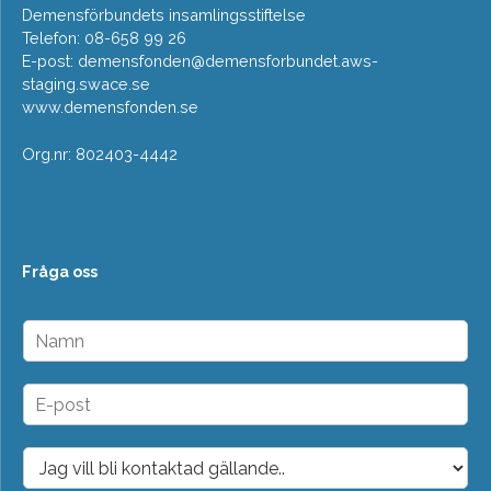
Demensförbundets insamlingsstiftelse
Telefon: 08-658 99 26
E-post:
demensfonden@demensforbundet.aws-
staging.swace.se
www.demensfonden.se
Org.nr: 802403-4442
Fråga oss
N
a
m
n
E
*
-
p
o
D
s
r
t