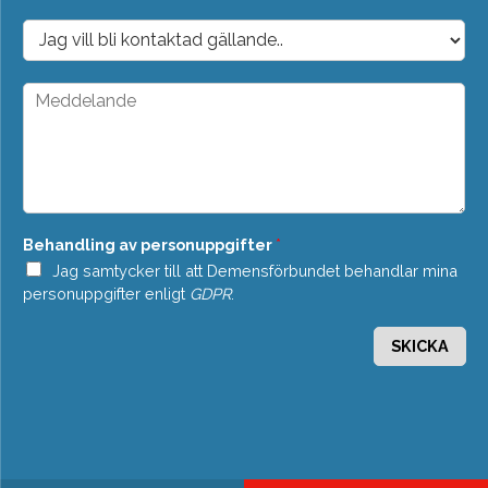
p
o
D
s
r
t
o
*
p
M
d
e
o
d
w
d
n
e
*
l
a
n
Behandling av personuppgifter
*
d
e
Jag samtycker till att Demensförbundet behandlar mina
*
personuppgifter enligt
GDPR
.
SKICKA