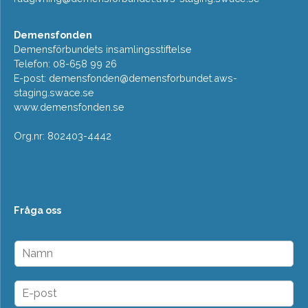
Demensfonden
Demensförbundets insamlingsstiftelse
Telefon: 08-658 99 26
E-post:
demensfonden@demensforbundet.aws-
staging.swace.se
www.demensfonden.se
Org.nr: 802403-4442
Fråga oss
N
a
m
n
E
*
-