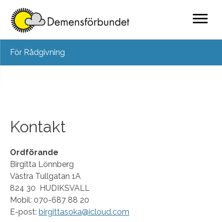
Skip
För Rådgivning
to
content
Kontakt
Ordförande
Birgitta Lönnberg
Västra Tullgatan 1A
824 30 HUDIKSVALL
Mobil: 070-687 88 20
E-post:
birgittasoka@icloud.com