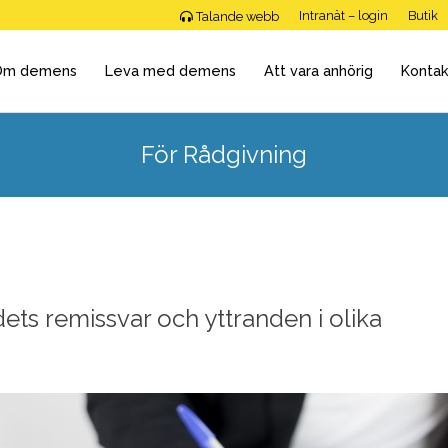
Intranät – login
Butik
Talande webb
Om demens
Leva med demens
Att vara anhörig
Kontak
För Rådgivning
s remissvar och yttranden i olika