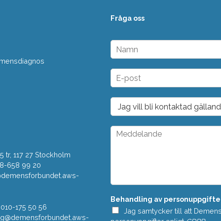
Fråga oss
N
a
 demensdiagnos
m
n
E
*
-
p
o
D
s
r
t
o
*
p
M
d
e
o
d
w
 tr, 117 27 Stockholm
d
n
e
08-658 99 20
*
l
r@demensforbundet.aws-
a
n
Behandling av personuppgifte
d
 010-175 50 56
e
Jag samtycker till att Demen
vning@demensforbundet.aws-
*