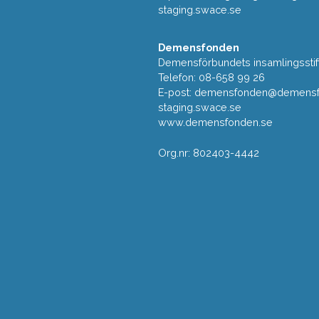
staging.swace.se
Demensfonden
Demensförbundets insamlingsstif
Telefon: 08-658 99 26
E-post:
demensfonden@demensfo
staging.swace.se
www.demensfonden.se
Org.nr: 802403-4442