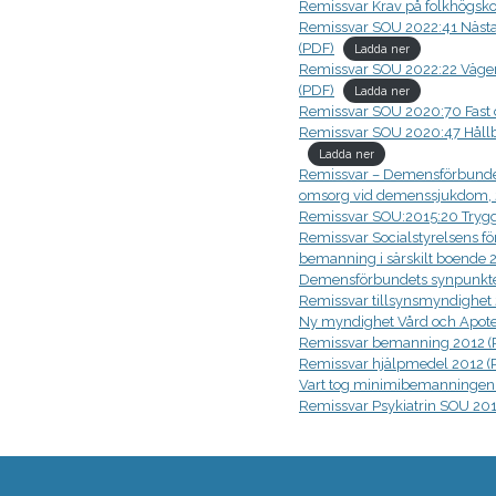
Remissvar Krav på folkhögskol
Remissvar SOU 2022:41 Nästa s
(PDF)
Ladda ner
Remissvar SOU 2022:22 Vägen t
(PDF)
Ladda ner
Remissvar SOU 2020:70 Fast 
Remissvar SOU 2020:47 Hållbar
Ladda ner
Remissvar – Demensförbundets s
omsorg vid demenssjukdom, 
Remissvar SOU:2015:20 Trygg o
Remissvar Socialstyrelsens för
bemanning i särskilt boende 
Demensförbundets synpunkte
Remissvar tillsynsmyndighet 
Ny myndighet Vård och Apote
Remissvar bemanning 2012 (
Remissvar hjälpmedel 2012 (
Vart tog minimibemanningen
Remissvar Psykiatrin SOU 201