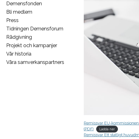
Demensfonden
Bli medlem
Press
Tidningen Demensforum
Rådgivning
Projekt och kampanjer
Vår historia
Våra samverkanspartners
Remissvar EU-kommissionens f
(PDF)
Ladda ner
Remissvar Ett statligt huvud