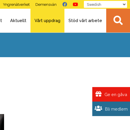
Yngrenätverket
Demensvän
t
Aktuellt
Vårt uppdrag
Stöd vårt arbete
Ge en gåva
Bli medlem