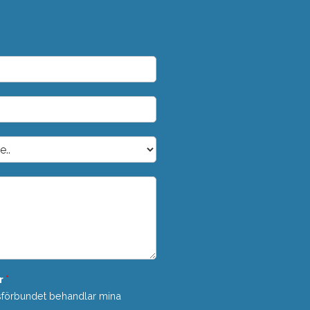
r
*
sförbundet behandlar mina