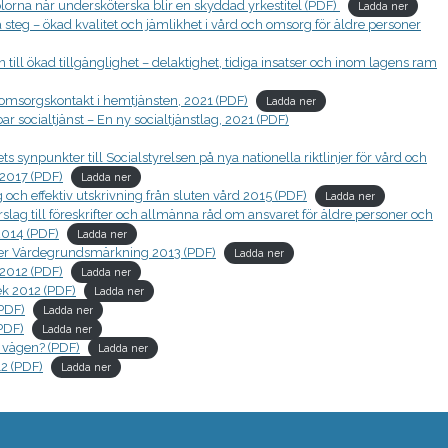
orna när undersköterska blir en skyddad yrkestitel (PDF)
Ladda ner
teg – ökad kvalitet och jämlikhet i vård och omsorg för äldre personer
ill ökad tillgänglighet – delaktighet, tidiga insatser och inom lagens ram
omsorgskontakt i hemtjänsten, 2021 (PDF)
Ladda ner
 socialtjänst – En ny socialtjänstlag, 2021 (PDF)
ynpunkter till Socialstyrelsen på nya nationella riktlinjer för vård och
2017 (PDF)
Ladda ner
ch effektiv utskrivning från sluten vård 2015 (PDF)
Ladda ner
slag till föreskrifter och allmänna råd om ansvaret för äldre personer och
2014 (PDF)
Ladda ner
r Värdegrundsmärkning 2013 (PDF)
Ladda ner
2012 (PDF)
Ladda ner
k 2012 (PDF)
Ladda ner
PDF)
Ladda ner
PDF)
Ladda ner
 vägen? (PDF)
Ladda ner
2 (PDF)
Ladda ner