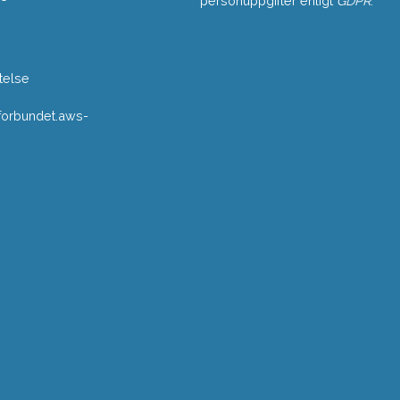
personuppgifter enligt
GDPR
.
telse
rbundet.aws-