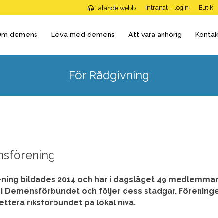
Intranät – login
Butik
Talande webb
Om demens
Leva med demens
Att vara anhörig
Kontak
För Rådgivning
sförening
ing bildades 2014 och har i dagsläget 49 medlemmar
g i Demensförbundet och följer dess stadgar. Förening
ettera riksförbundet på lokal nivå.