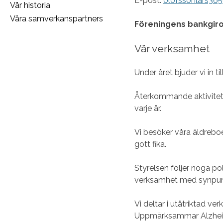
E-post:
olofssonlars36
Vår historia
Våra samverkanspartners
Föreningens bankgi
Vår verksamhet
Under året bjuder vi in
Återkommande aktivitete
varje år.
Vi besöker våra äldreb
gott fika.
Styrelsen följer noga p
verksamhet med synpun
Vi deltar i utåtriktad ve
Uppmärksammar Alzheime