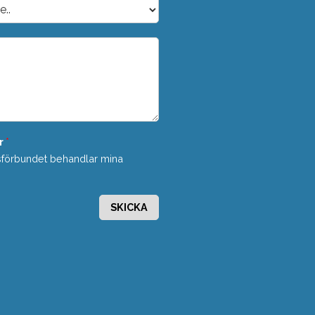
r
*
sförbundet behandlar mina
SKICKA