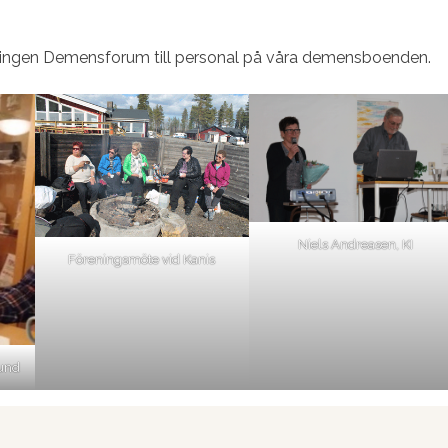
dningen Demensforum till personal på våra demensboenden.
Niels Andreasen, KI
Föreningsmöte vid Kanis
und