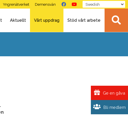
Yngrenätverket
Demensvän
t
Aktuellt
Vårt uppdrag
Stöd vårt arbete
Ge en gåva
.
Bli medlem
en