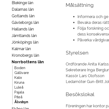
Blekinge län
Målsättning
Dalarnas län
Gotlands län
Informera och ge 
Bevaka deras rätt
Gävleborgs län
Följa forskning 
Hallands län
dess konsekvens
Jämtlands län
Påverka vårdgiva
Jönköpings län
Kalmar län
Styrelsen
Kronobergs län
Norrbottens län
Ordförande Anita Karls
Boden
Sekreterare Inga Berglu
Gällivare
Kassör Lars Olofsson
Kalix
Ledamöter Gun-Britt J
Kiruna
Luleå
Pajala
Besökslokal
Piteå
Älvsbyn
Föreningen har kontor på
Skåne län