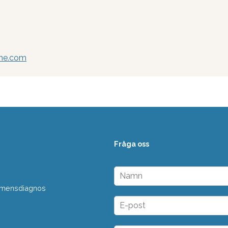
@me.com
Fråga oss
N
a
 demensdiagnos
m
n
E
*
-
p
o