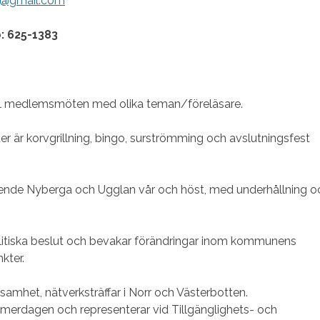
5@gmail.com
ro: 625-1383
 till medlemsmöten med olika teman/föreläsare.
r är korvgrillning, bingo, surströmming och avslutningsfest
oende Nyberga och Ugglan vår och höst, med underhållning o
olitiska beslut och bevakar förändringar inom kommunens
kter.
rksamhet, nätverksträffar i Norr och Västerbotten.
rdagen och representerar vid Tillgänglighets- och