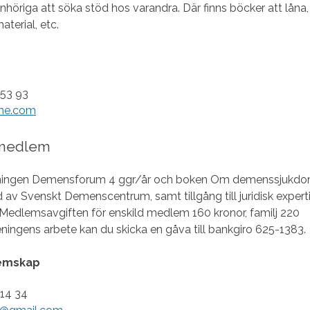
anhöriga att söka stöd hos varandra. Där finns böcker att låna,
terial, etc.
 53 93
@me.com
medlem
dningen Demensforum 4 ggr/år och boken Om demenssjukd
 av Svenskt Demenscentrum, samt tillgång till juridisk expert
edlemsavgiften för enskild medlem 160 kronor, familj 220
öreningens arbete kan du skicka en gåva till bankgiro 625-1383.
emskap
14 34