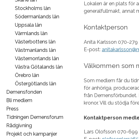
Lokalen är en plats för 
Stockholms län
generalfullmakt, annat ma
Södermanlands län
Uppsala län
Kontaktperson
Värmlands län
Västerbottens län
Anita Karlsson 070-279
E-post:
anitakarlsson
Västmanlands län
Västernorrlands län
Välkommen som 
Västra Götalands län
Örebro län
Som medlem får du ti
Östergötlands län
för anhöriga, producerad
Demensfonden
från Demensförbundet. M
Bli medlem
kronor. Vill du stödja f
Press
Tidningen Demensforum
Kontaktperson medl
Rådgivning
Lars Olofsson 070-699 
Projekt och kampanjer