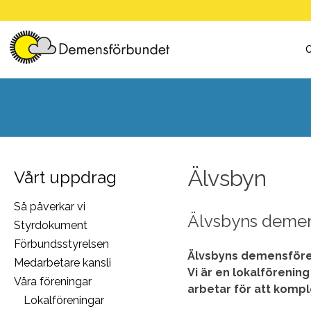
Skip
to
content
Älvsbyn
Vårt uppdrag
Så påverkar vi
Älvsbyns demen
Styrdokument
Förbundsstyrelsen
Älvsbyns demensfören
Medarbetare kansli
Vi är en lokalförenin
Våra föreningar
arbetar för att kompl
Lokalföreningar