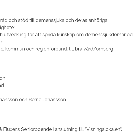
råd och stöd till demenssjuka och deras anhöriga
igheter
och utveckling för att sprida kunskap om demenssjukdomar oc
er
re, kommun och regionförbund, till bra vård/omsorg
son
nd
ohansson och Berne Johansson
 Fluxens Seniorboende i anslutning till ”Visningslokalen”.