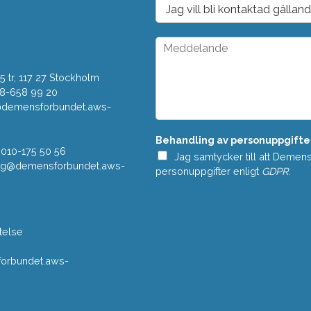
D
s
r
t
o
*
p
M
d
e
o
d
w
 tr, 117 27 Stockholm
d
n
e
08-658 99 20
*
l
r@demensforbundet.aws-
a
n
Behandling av personuppgifte
d
 010-175 50 56
e
Jag samtycker till att Demen
vning@demensforbundet.aws-
*
personuppgifter enligt
GDPR
.
telse
rbundet.aws-