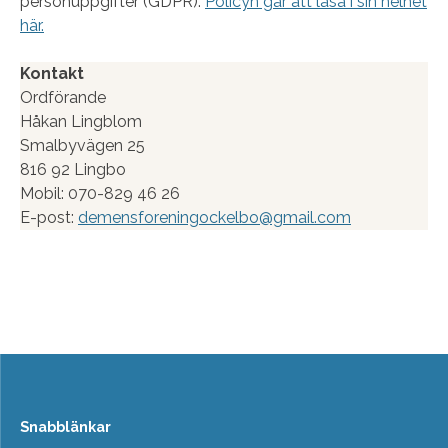
personuppgifter (GDPR).
Policyn går att läsa i sin helhet
här.
Kontakt
Ordförande
Håkan Lingblom
Smalbyvägen 25
816 92 Lingbo
Mobil: 070-829 46 26
E-post:
demensforeningockelbo@gmail.com
Snabblänkar