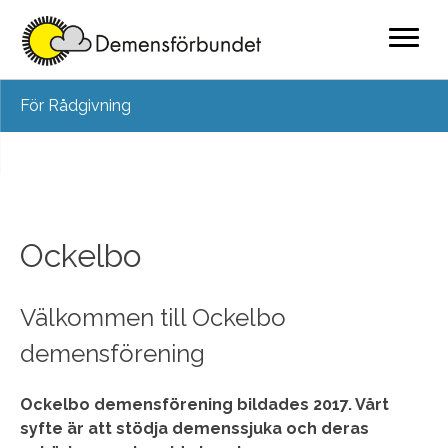
Skip
För Rådgivning
to
content
Ockelbo
Välkommen till Ockelbo
demensförening
Ockelbo demensförening bildades 2017. Vårt
syfte är att stödja demenssjuka och deras