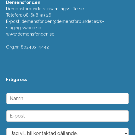
Demensfonden
Demensförbundets insamlingsstiftelse
Telefon: 08-658 99 26
E-post:
demensfonden@demensforbundet.aws-
staging.swace.se
www.demensfonden.se
Org.nr: 802403-4442
Fråga oss
N
a
m
n
E
*
-
p
o
D
s