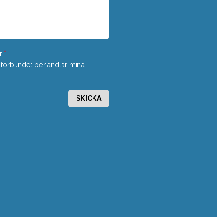
r
*
sförbundet behandlar mina
SKICKA