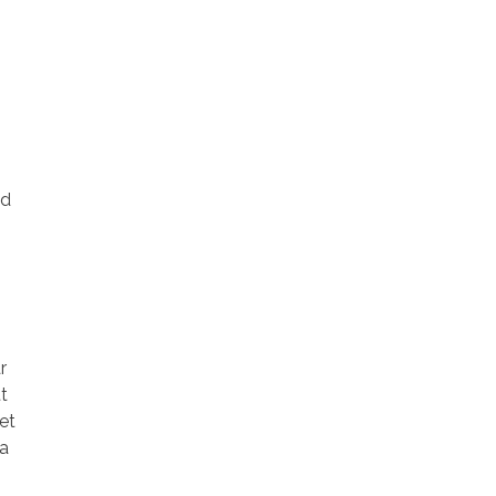
id
r
t
et
ra