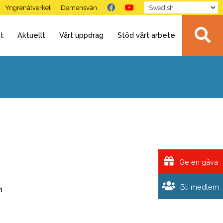
Yngrenätverket
Demensvän
t
Aktuellt
Vårt uppdrag
Stöd vårt arbete
Ge en gåva
Bli medlem
h