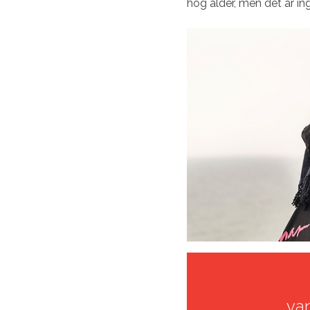
hög ålder, men det är in
va