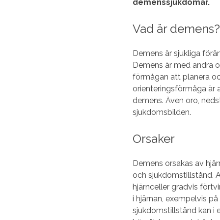
demenssjukdomar.
Vad är demens?
Demens är sjukliga förä
Demens är med andra ord
förmågan att planera oc
orienteringsförmåga är 
demens. Även oro, neds
sjukdomsbilden.
Orsaker
Demens orsakas av hjärn
och sjukdomstillstånd. 
hjärnceller gradvis fört
i hjärnan, exempelvis p
sjukdomstillstånd kan i e