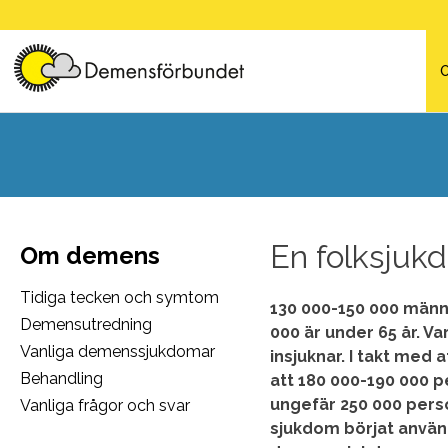
Skip
to
content
En folksjukd
Om demens
Tidiga tecken och symtom
130 000-150 000 männ
Demensutredning
000 är under 65 år. V
Vanliga demenssjukdomar
insjuknar. I takt med 
Behandling
att 180 000-190 000 
ungefär 250 000 pers
Vanliga frågor och svar
sjukdom börjat använd