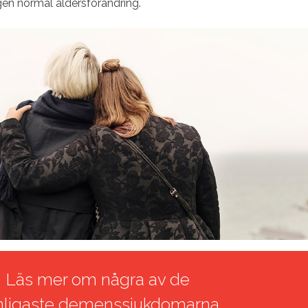
gen normal åldersförändring.
Läs mer om några av de
nligaste demenssjukdomarna