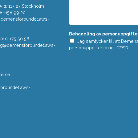
o
d
w
 tr, 117 27 Stockholm
d
n
e
08-658 99 20
*
l
r@demensforbundet.aws-
a
n
Behandling av personuppgifte
d
 010-175 50 56
e
Jag samtycker till att Demen
vning@demensforbundet.aws-
*
personuppgifter enligt
GDPR
.
telse
rbundet.aws-