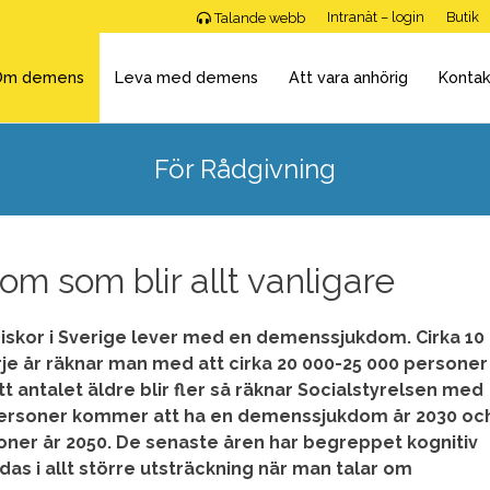
Intranät – login
Butik
Talande webb
Om demens
Leva med demens
Att vara anhörig
Kontak
För Rådgivning
om som blir allt vanligare
iskor i Sverige lever med en demenssjukdom. Cirka 10
arje år räknar man med att cirka 20 000-25 000 personer
att antalet äldre blir fler så räknar Socialstyrelsen med
personer kommer att ha en demenssjukdom år 2030 oc
oner år 2050.
De senaste åren har begreppet kognitiv
as i allt större utsträckning när man talar om