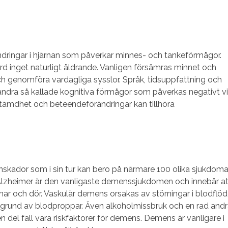
ndringar i hjärnan som påverkar minnes- och tankeförmågor.
 inget naturligt åldrande. Vanligen försämras minnet och
h genomföra vardagliga sysslor. Språk, tidsuppfattning och
andra så kallade kognitiva förmågor som påverkas negativt v
tämdhet och beteendeförändringar kan tillhöra
skador som i sin tur kan bero på närmare 100 olika sjukdoma
Alzheimer är den vanligaste demenssjukdomen och innebär at
vinar och dör. Vaskulär demens orsakas av störningar i blodflöd
å grund av blodproppar. Även alkoholmissbruk och en rad and
n del fall vara riskfaktorer för demens. Demens är vanligare i