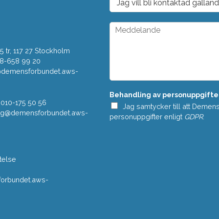
s
r
t
o
*
p
M
d
e
o
d
w
 tr, 117 27 Stockholm
d
n
e
08-658 99 20
*
l
r@demensforbundet.aws-
a
n
Behandling av personuppgifte
d
 010-175 50 56
e
Jag samtycker till att Demen
vning@demensforbundet.aws-
*
personuppgifter enligt
GDPR
.
telse
rbundet.aws-