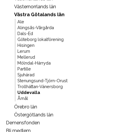
Västernorrlands län
Västra Götalands län
Ale
Alingsås-Vårgårda
Dals-Ed
Göteborg lokalförening
Hisingen
Lerum
Mellerud
Mölndal-Härryda
Partille
Sjuhärad
Stenungsund-Tjörn-Orust
Trollhättan-Vänersborg
Uddevalla
Åmål
Örebro län
Östergötlands län
Demensfonden
Bli medlem