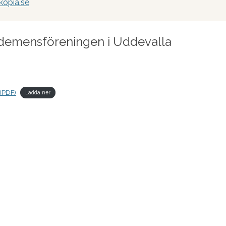
kopia.se
 demensföreningen i Uddevalla
 (PDF)
Ladda ner