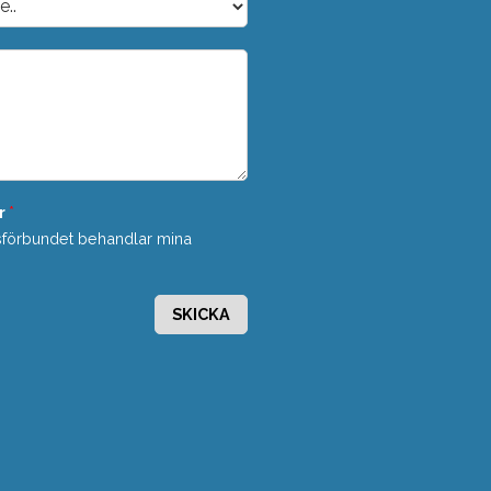
r
*
sförbundet behandlar mina
SKICKA