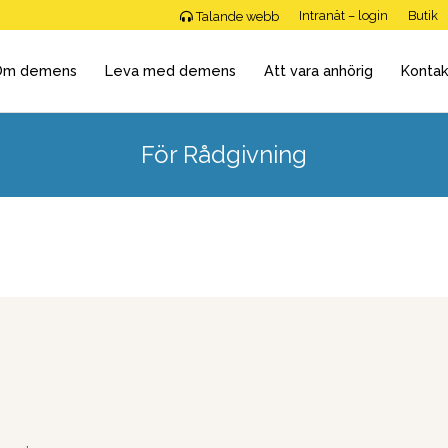
Intranät – login
Butik
Talande webb
Om demens
Leva med demens
Att vara anhörig
Kontak
För Rådgivning