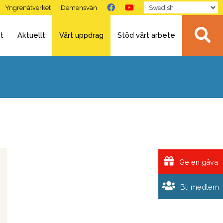
Yngrenätverket
Demensvän
t
Aktuellt
Vårt uppdrag
Stöd vårt arbete
Ge en gåva
Bli medlem