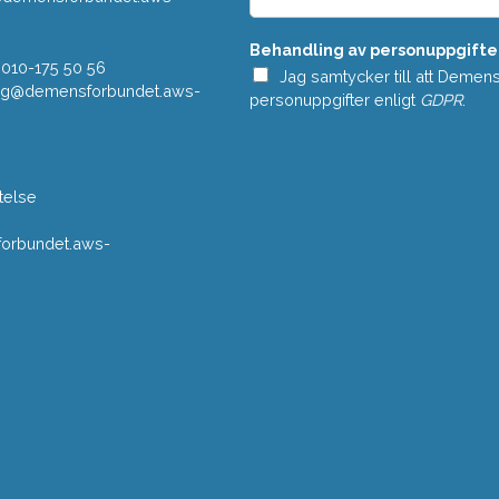
a
n
Behandling av personuppgifte
d
 010-175 50 56
e
Jag samtycker till att Demen
vning@demensforbundet.aws-
*
personuppgifter enligt
GDPR
.
telse
rbundet.aws-