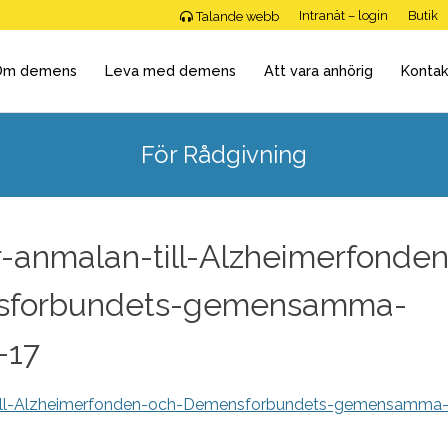
Intranät – login
Butik
Talande webb
Om demens
Leva med demens
Att vara anhörig
Kontak
För Rådgivning
r-anmalan-till-Alzheimerfonden
sforbundets-gemensamma-
-17
till-Alzheimerfonden-och-Demensforbundets-gemensamma