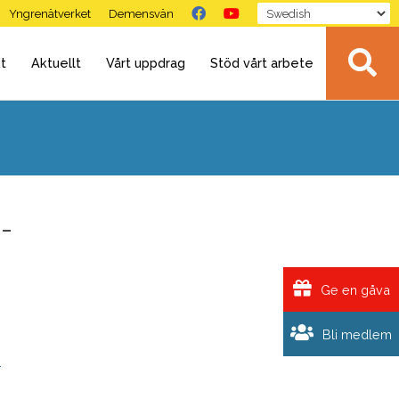
Yngrenätverket
Demensvän
t
Aktuellt
Vårt uppdrag
Stöd vårt arbete
-
Ge en gåva
Bli medlem
-