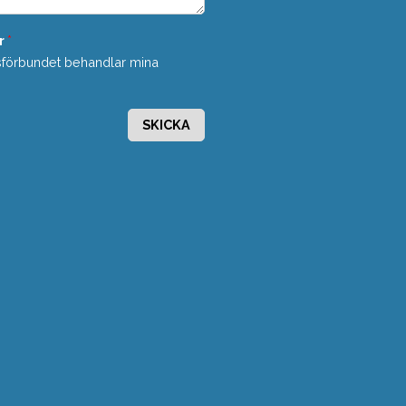
r
*
sförbundet behandlar mina
SKICKA