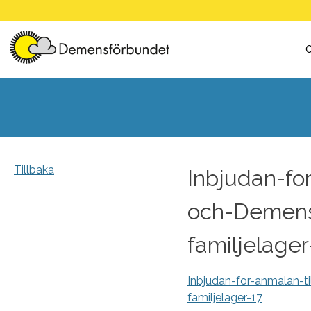
Skip
to
content
Tillbaka
Inbjudan-fo
och-Demen
familjelager
Inbjudan-for-anmalan-
familjelager-17