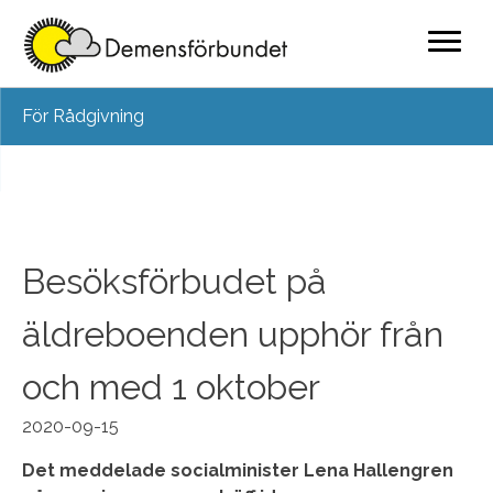
Skip
För Rådgivning
to
content
Besöksförbudet på
äldreboenden upphör från
och med 1 oktober
2020-09-15
Det meddelade socialminister Lena Hallengren