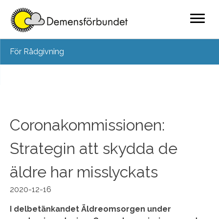
Skip
För Rådgivning
to
content
Coronakommissionen:
Strategin att skydda de
äldre har misslyckats
2020-12-16
I delbetänkandet Äldreomsorgen under