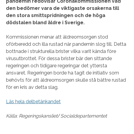
pandemin redovisar Coronakommissionen vad
den bedömer vara de viktigaste orsakerna till
den stora smittspridningen och de höga
dödstalen bland äldre i Sverige.
Kommissionen menar att äldreomsorgen stod
oförberedd och illa rustad när pandemin slog till. Detta
bottnade i strukturella brister vilka varit kända före
virusutbrottet. För dessa brister bär den sittande
regeringen och tidigare regeringar det yttersta
ansvaret. Regeringen borde ha tagit de initiativ som
behövts för att äldreomsorgen skulle stå bättre rustad
för en kris av detta slag.
Läs hela delbetänkandet
Källa: Regeringskansliet
/
Socialdepartementet