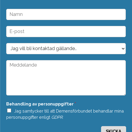
N
a
m
n
E
*
-
p
o
D
s
r
t
o
*
p
M
d
e
o
d
w
d
n
e
*
l
a
n
Behandling av personuppgifter
*
d
e
Jag samtycker till att Demensförbundet behandlar mina
*
personuppgifter enligt
GDPR
.
SKICKA