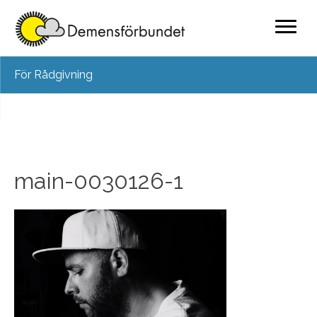
Skip
För Rådgivning
to
content
main-0030126-1