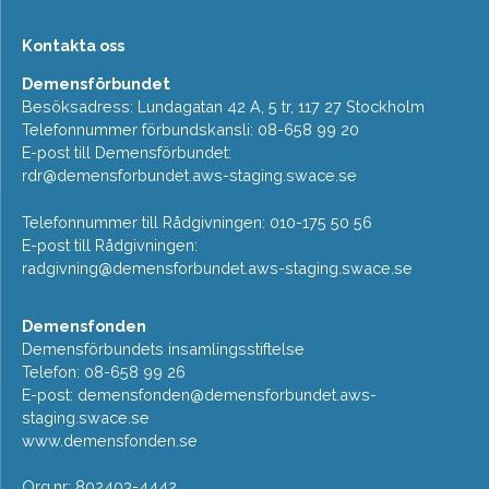
Kontakta oss
Demensförbundet
Besöksadress: Lundagatan 42 A, 5 tr, 117 27 Stockholm
Telefonnummer förbundskansli: 08-658 99 20
E-post till Demensförbundet:
rdr@demensforbundet.aws-staging.swace.se
Telefonnummer till Rådgivningen: 010-175 50 56
E-post till Rådgivningen:
radgivning@demensforbundet.aws-staging.swace.se
Demensfonden
Demensförbundets insamlingsstiftelse
Telefon: 08-658 99 26
E-post:
demensfonden@demensforbundet.aws-
staging.swace.se
www.demensfonden.se
Org.nr: 802403-4442