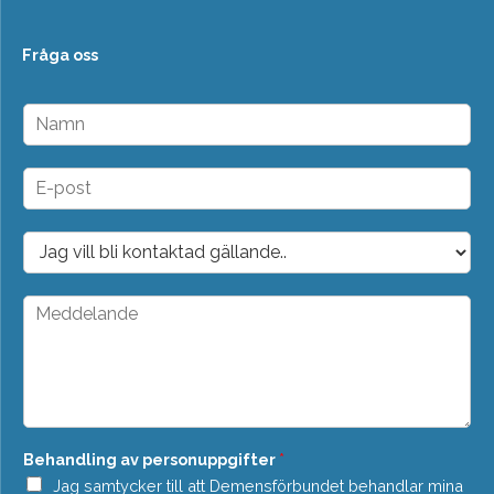
Fråga oss
N
a
m
n
E
*
-
p
o
D
s
r
t
o
*
p
M
d
e
o
d
w
d
n
e
*
l
a
n
Behandling av personuppgifter
*
d
e
Jag samtycker till att Demensförbundet behandlar mina