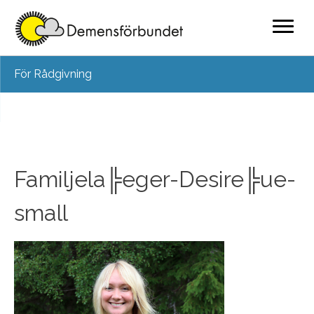
Skip
För Rådgivning
to
content
Familjela╠eger-Desire╠ue-
small