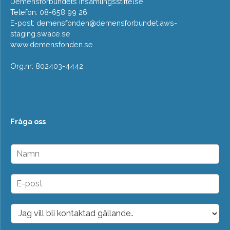
Demensförbundets insamlingsstiftelse
Telefon: 08-658 99 26
E-post:
demensfonden@demensforbundet.aws-
staging.swace.se
www.demensfonden.se
Org.nr: 802403-4442
Fråga oss
N
a
m
n
E
*
-
p
o
D
s
r
t
o