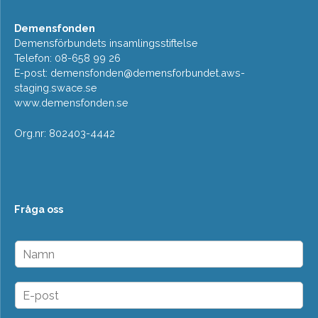
Demensfonden
Demensförbundets insamlingsstiftelse
Telefon: 08-658 99 26
E-post:
demensfonden@demensforbundet.aws-
staging.swace.se
www.demensfonden.se
Org.nr: 802403-4442
Fråga oss
N
a
m
n
E
*
-
p