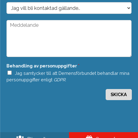
o
D
s
r
t
o
*
p
M
d
e
o
d
w
d
n
e
*
l
a
n
Behandling av personuppgifter
*
d
e
Jag samtycker till att Demensförbundet behandlar mina
*
personuppgifter enligt
GDPR
.
SKICKA