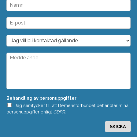
N
a
m
n
E
*
-
p
o
D
s
r
t
o
*
p
M
d
e
o
d
w
d
n
e
*
l
a
n
Behandling av personuppgifter
*
d
e
Jag samtycker till att Demensförbundet behandlar mina
*
personuppgifter enligt
GDPR
.
SKICKA