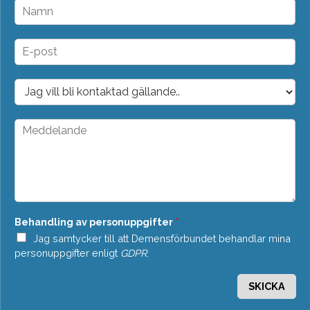
N
a
m
n
E
*
-
p
o
D
s
r
t
o
*
p
M
d
e
o
d
w
d
n
e
*
l
a
n
Behandling av personuppgifter
*
d
e
Jag samtycker till att Demensförbundet behandlar mina
*
personuppgifter enligt
GDPR
.
SKICKA