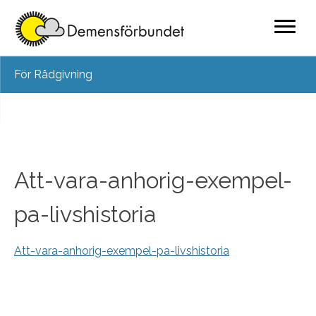
Skip
För Rådgivning
to
content
Att-vara-anhorig-exempel-
pa-livshistoria
Att-vara-anhorig-exempel-pa-livshistoria