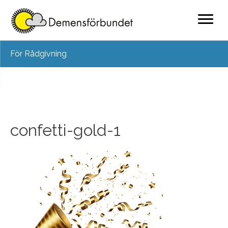
Skip
För Rådgivning
to
content
confetti-gold-1