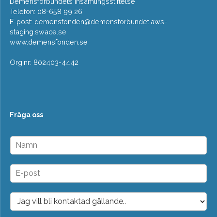
Demensförbundets insamlingsstiftelse
Telefon: 08-658 99 26
E-post:
demensfonden@demensforbundet.aws-
staging.swace.se
www.demensfonden.se
Org.nr: 802403-4442
Fråga oss
N
a
m
n
E
*
-
p
o
D
s
r
t
o