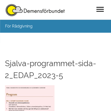
Skip
För Rådgivning
to
content
Sjalva-programmet-sida-
2_EDAP_2023-5