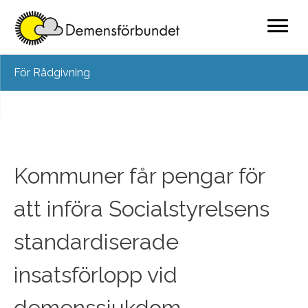
Skip
För Rådgivning
to
content
Kommuner får pengar för
att införa Socialstyrelsens
standardiserade
insatsförlopp vid
demenssjukdom