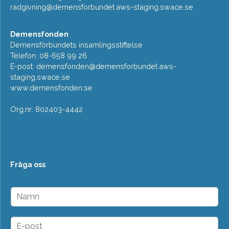
radgivning@demensforbundet.aws-staging.swace.se
Demensfonden
Demensförbundets insamlingsstiftelse
Telefon: 08-658 99 26
E-post:
demensfonden@demensforbundet.aws-
staging.swace.se
www.demensfonden.se
Org.nr: 802403-4442
Fråga oss
N
a
m
n
E
*