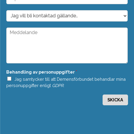
-
p
o
D
s
r
t
o
*
p
M
d
e
o
d
w
d
n
e
*
l
a
n
Behandling av personuppgifter
*
d
e
Jag samtycker till att Demensförbundet behandlar mina
*
personuppgifter enligt
GDPR
.
SKICKA