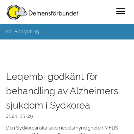
Skip
För Rådgivning
to
content
Leqembi godkänt för
behandling av Alzheimers
sjukdom i Sydkorea
2024-05-29
Den Sydkoreanska läkemedelsmyndigheten MFDS