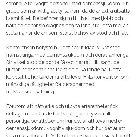
samhälle för yngre personer med demenssjukdom”. En
grupp som är viktig att lyfta fram då de är extra utsatta
i samhället. De befinner sig mitt i livet, med jobb och
barn då de får sin diagnos och faller alltför ofta mellan
stolarna när de är i som störst behov av stöd och hjälp.
Konferensen belyste hur det ser ut idag, vilket stöd
främst unga med demenssjukdom och deras anhöriga
får, vilket stöd de borde få och har rätt till, samt de
utmaningar som finns inom de olika länderna. Detta
kopplat till hur länderna efterlever FN:s konvention om
mänskliga rättigheter för personer med
funktionsnedsättning.
Förutom att nätverka och utbyta erfarenheter fick
deltagarna under de här två dagarna lyssna till
personliga berättelser om hur det är att leva med en
demenssjukdom/kognitiv sjukdom och hur det är att
vara ung anhörig. H.M. Drottning Silvia, som själv har ett