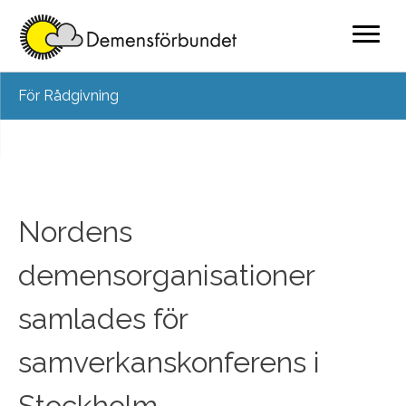
Skip
För Rådgivning
to
content
Nordens
demensorganisationer
samlades för
samverkanskonferens i
Stockholm