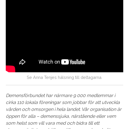
Se Anna Tenjes hälsning till deltagarna.
Demensförbundet har närmare 9 000 medlemmar i
cirka 110 lokala föreningar som jobbar för att utveckla
vården och omsorgen i hela landet. Vår organisation är
öppen för alla – demenssjuka, närstående eller vem
som helst som vill vara med och bidra till ett