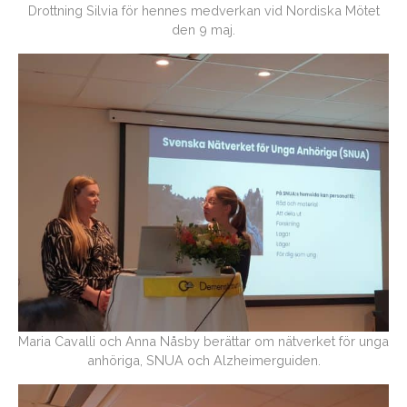
Drottning Silvia för hennes medverkan vid Nordiska Mötet
den 9 maj.
Maria Cavalli och Anna Nåsby berättar om nätverket för unga
anhöriga, SNUA och Alzheimerguiden.