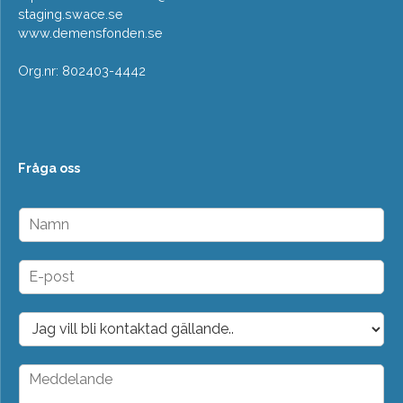
staging.swace.se
www.demensfonden.se
Org.nr: 802403-4442
Fråga oss
N
a
m
n
E
*
-
p
o
D
s
r
t
o
*
p
M
d
e
o