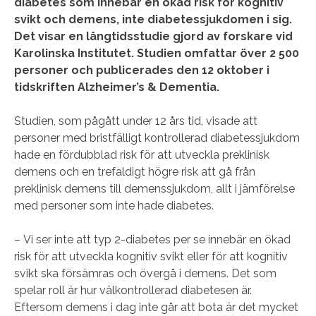
diabetes som innebär en ökad risk för kognitiv
svikt och demens, inte diabetessjukdomen i sig.
Det visar en långtidsstudie gjord av forskare vid
Karolinska Institutet. Studien omfattar över 2 500
personer och publicerades den 12 oktober i
tidskriften Alzheimer’s & Dementia.
Studien, som pågått under 12 års tid, visade att
personer med bristfälligt kontrollerad diabetessjukdom
hade en fördubblad risk för att utveckla preklinisk
demens och en trefaldigt högre risk att gå från
preklinisk demens till demenssjukdom, allt i jämförelse
med personer som inte hade diabetes.
– Vi ser inte att typ 2-diabetes per se innebär en ökad
risk för att utveckla kognitiv svikt eller för att kognitiv
svikt ska försämras och övergå i demens. Det som
spelar roll är hur välkontrollerad diabetesen är.
Eftersom demens i dag inte går att bota är det mycket