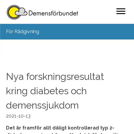
Skip
För Rådgivning
to
content
Nya forskningsresultat
kring diabetes och
demenssjukdom
2021-10-13
Det är framför allt dåligt kontrollerad typ 2-