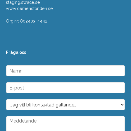
staging.swace.se
www.demensfonden.se
Org.nr: 802403-4442
Fråga oss
N
a
m
n
E
*
-
p
o
D
s
r
t
o
*
p
M
d
e
o
d