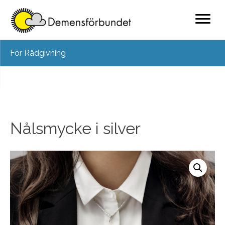
Skip
För Rådgivning
to
content
Nålsmycke i silver