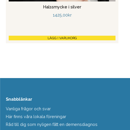
Halssmycke i silver
1425,00
kr
LÄGG I VARUKORG
Snabblänkar
Vanliga frågor och svar
Här finns våra lokala föreningar
Råd till dig som nyligen fått en demensdiagnos