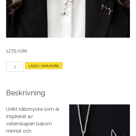
1275,00
kr
Nålsmycke
LÄGG I VARUKORG
i
silver
mängd
Beskrivning
Unikt nålsmycke som är
inspirerat av
vetenskapen bakom
minnet och