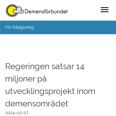
Skip
För Rådgivning
to
content
Regeringen satsar 14
miljoner på
utvecklingsprojekt inom
demensområdet
2024-02-07