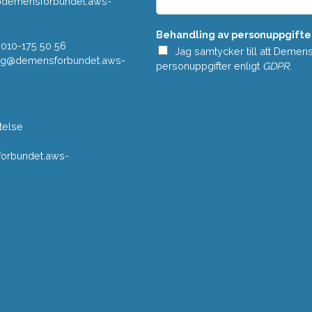
r@demensforbundet.aws-
a
n
Behandling av personuppgifte
d
 010-175 50 56
e
Jag samtycker till att Demen
vning@demensforbundet.aws-
*
personuppgifter enligt
GDPR
.
telse
rbundet.aws-