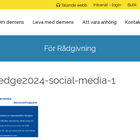
Intranät – login
Butik
Talande webb
Om demens
Leva med demens
Att vara anhörig
Kontak
För Rådgivning
edge2024-social-media-1