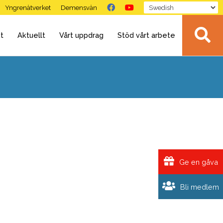
Yngrenätverket
Demensvän
t
Aktuellt
Vårt uppdrag
Stöd vårt arbete
Ge en gåva
Bli medlem