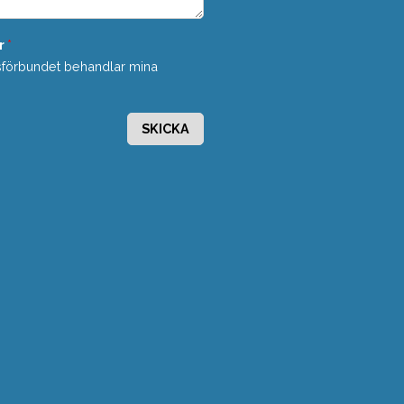
r
*
sförbundet behandlar mina
SKICKA