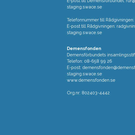
E-post till Demensförbundet: rd
staging.swace.se
Telefonnummer till Rådgivningen:
E-post till Rådgivningen: radgi
staging.swace.se
Demensfonden
Demensförbundets insamlingsstif
Telefon: 08-658 99 26
E-post:
demensfonden@demensfo
staging.swace.se
www.demensfonden.se
Org.nr: 802403-4442