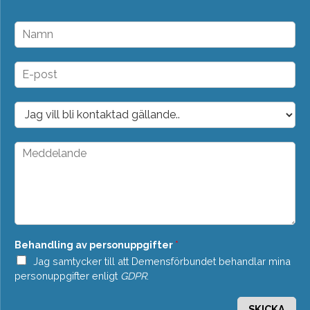
N
a
m
n
E
*
-
p
o
D
s
r
t
o
*
p
M
d
e
o
d
w
d
n
e
*
l
a
n
Behandling av personuppgifter
*
d
e
Jag samtycker till att Demensförbundet behandlar mina
*
personuppgifter enligt
GDPR
.
SKICKA