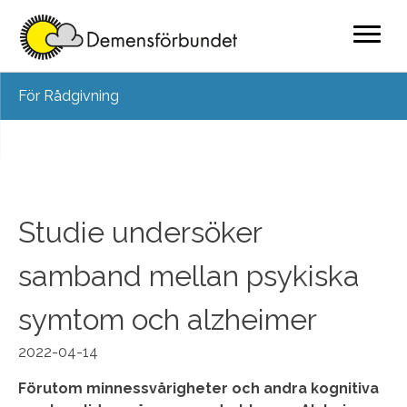
Skip
För Rådgivning
to
content
Studie undersöker
samband mellan psykiska
symtom och alzheimer
2022-04-14
Förutom minnessvårigheter och andra kognitiva