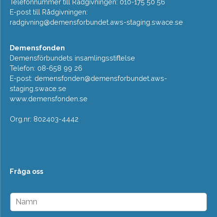
Telefonnummer till Rådgivningen: 010-175 50 56
E-post till Rådgivningen:
radgivning@demensforbundet.aws-staging.swace.se
Demensfonden
Demensförbundets insamlingsstiftelse
Telefon: 08-658 99 26
E-post:
demensfonden@demensforbundet.aws-
staging.swace.se
www.demensfonden.se
Org.nr: 802403-4442
Fråga oss
N
a
m