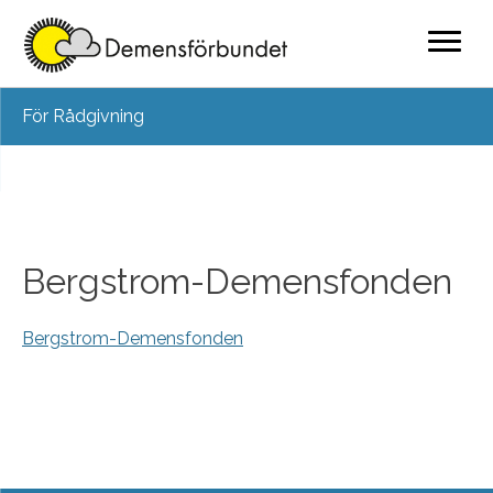
Skip
För Rådgivning
to
content
Bergstrom-Demensfonden
Bergstrom-Demensfonden