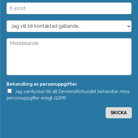
n
E
*
-
p
o
D
s
r
t
o
*
p
M
d
e
o
d
w
d
n
e
*
l
a
n
Behandling av personuppgifter
*
d
e
Jag samtycker till att Demensförbundet behandlar mina
*
personuppgifter enligt
GDPR
.
SKICKA