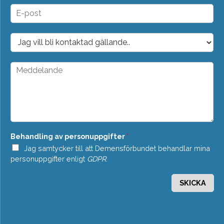
n
E
*
-
p
o
D
s
r
t
o
*
p
M
d
e
o
d
w
d
n
e
*
l
a
n
Behandling av personuppgifter
*
d
e
Jag samtycker till att Demensförbundet behandlar mina
*
personuppgifter enligt
GDPR
.
SKICKA