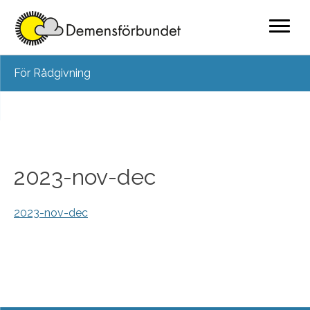
Skip
För Rådgivning
to
content
2023-nov-dec
2023-nov-dec