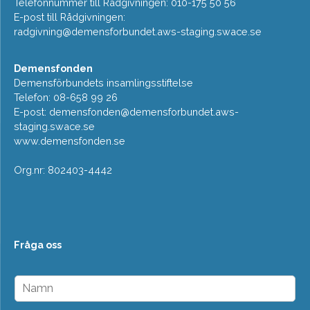
Telefonnummer till Rådgivningen: 010-175 50 56
E-post till Rådgivningen:
radgivning@demensforbundet.aws-staging.swace.se
Demensfonden
Demensförbundets insamlingsstiftelse
Telefon: 08-658 99 26
E-post:
demensfonden@demensforbundet.aws-
staging.swace.se
www.demensfonden.se
Org.nr: 802403-4442
Fråga oss
N
a
m