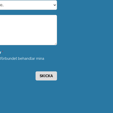
r
*
sförbundet behandlar mina
SKICKA