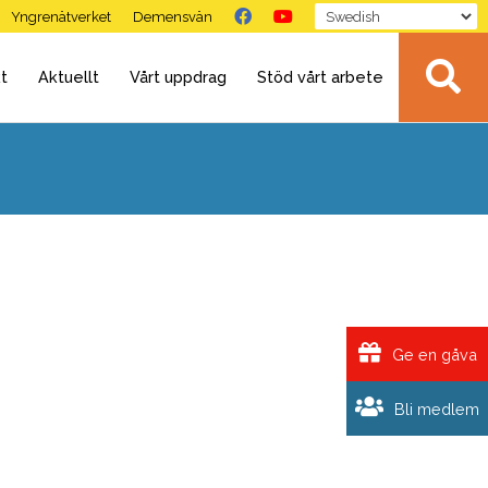
Yngrenätverket
Demensvän
t
Aktuellt
Vårt uppdrag
Stöd vårt arbete
Ge en gåva
Bli medlem