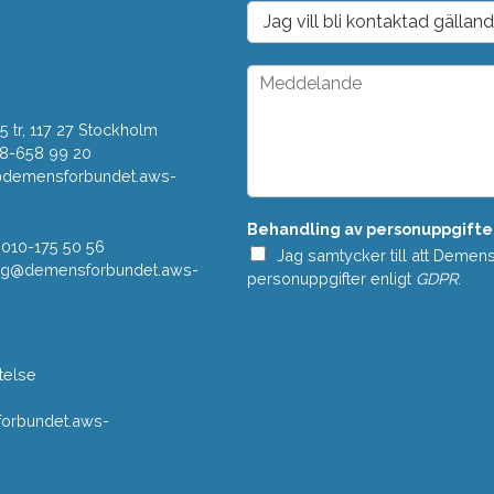
o
D
s
r
t
o
*
p
M
d
e
o
d
w
 tr, 117 27 Stockholm
d
n
e
08-658 99 20
*
l
r@demensforbundet.aws-
a
n
Behandling av personuppgifte
d
 010-175 50 56
e
Jag samtycker till att Demen
vning@demensforbundet.aws-
*
personuppgifter enligt
GDPR
.
telse
rbundet.aws-