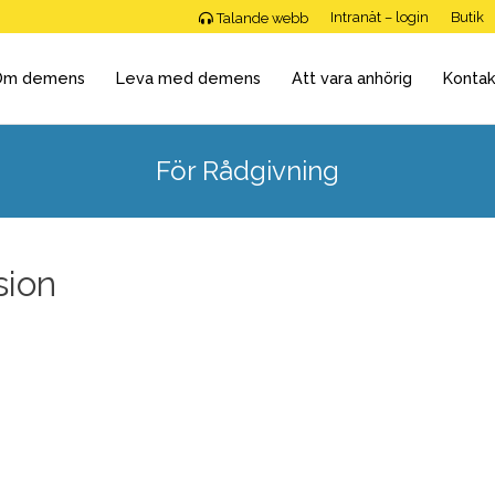
Intranät – login
Butik
Talande webb
Om demens
Leva med demens
Att vara anhörig
Kontak
För Rådgivning
sion