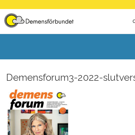
Skip
to
content
Demensforum3-2022-slutver