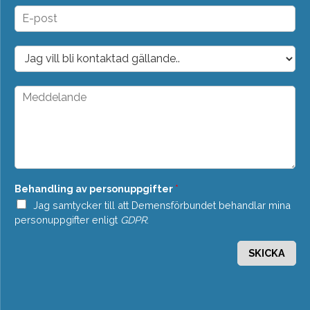
n
E
*
-
p
o
D
s
r
t
o
*
p
M
d
e
o
d
w
d
n
e
*
l
a
n
Behandling av personuppgifter
*
d
e
Jag samtycker till att Demensförbundet behandlar mina
*
personuppgifter enligt
GDPR
.
SKICKA