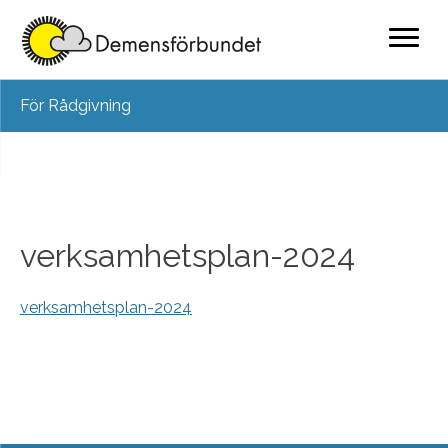
Skip
För Rådgivning
to
content
verksamhetsplan-2024
verksamhetsplan-2024