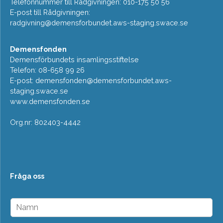
Telefonnummer till Rådgivningen: 010-175 50 56
E-post till Rådgivningen:
radgivning@demensforbundet.aws-staging.swace.se
Demensfonden
Demensförbundets insamlingsstiftelse
Telefon: 08-658 99 26
E-post:
demensfonden@demensforbundet.aws-
staging.swace.se
www.demensfonden.se
Org.nr: 802403-4442
Fråga oss
N
a
m